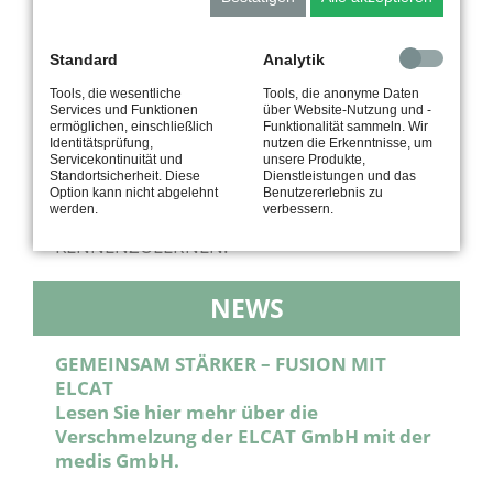
Dadurch eröffnen sich neue Perspektiven
für das Patientenmonitoring und die kardio-
vaskuläre Diagnostik. Eine enge
Standard
Analytik
Zusammenarbeit mit unseren Kunden
Tools, die wesentliche
Tools, die anonyme Daten
ermöglicht eine kontinuierliche
Services und Funktionen
über Website-Nutzung und -
Weiterentwicklung unserer Produkte, die
ermöglichen, einschließlich
Funktionalität sammeln. Wir
Identitätsprüfung,
nutzen die Erkenntnisse, um
weltweit vertrieben werden.
Servicekontinuität und
unsere Produkte,
Standortsicherheit. Diese
Dienstleistungen und das
WIR MÖCHTEN SIE EINLADEN, UNSERE
Option kann nicht abgelehnt
Benutzererlebnis zu
werden.
verbessern.
PRODUKTE UND UNSER TEAM
KENNENZULERNEN.
NEWS
GEMEINSAM STÄRKER – FUSION MIT
ELCAT
Lesen Sie hier mehr über die
Verschmelzung der ELCAT GmbH mit der
medis GmbH.