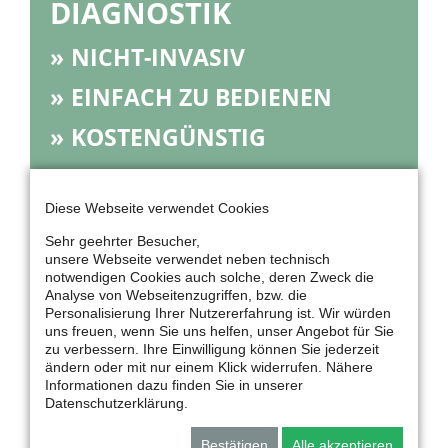
DIAGNOSTIK
NICHT-INVASIV
EINFACH ZU BEDIENEN
KOSTENGÜNSTIG
KONFIGURIERBAR
Diese Webseite verwendet Cookies
Sehr geehrter Besucher,
WILLKOMMEN BEI MEDIS
unsere Webseite verwendet neben technisch
notwendigen Cookies auch solche, deren Zweck die
Seit 1991 entwickelt und fertigt unser
Analyse von Webseitenzugriffen, bzw. die
Personalisierung Ihrer Nutzererfahrung ist. Wir würden
hochqualifiziertes und erfahrenes Team
uns freuen, wenn Sie uns helfen, unser Angebot für Sie
innovative medizinische Messgeräte, die auf
zu verbessern. Ihre Einwilligung können Sie jederzeit
nicht-invasiven Untersuchungstechnologien
ändern oder mit nur einem Klick widerrufen. Nähere
basieren. Diese diagnostischen Systeme
Informationen dazu finden Sie in unserer
Datenschutzerklärung.
erlauben die gleichzeitige Analyse
verschiedener biomedizinischer Signale.
Bestätigen
Alle akzeptieren