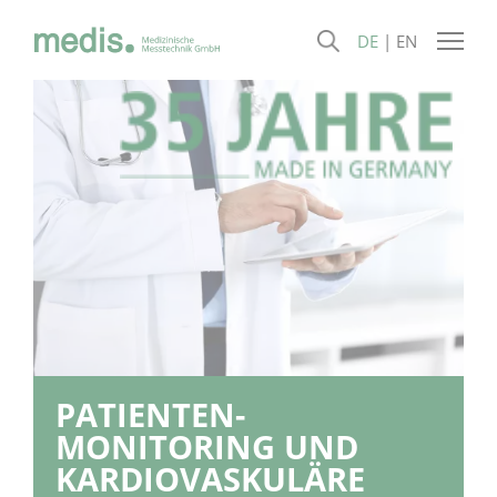
DE
EN
PATIENTEN­
MONITORING UND
KARDIO­VASKULÄRE